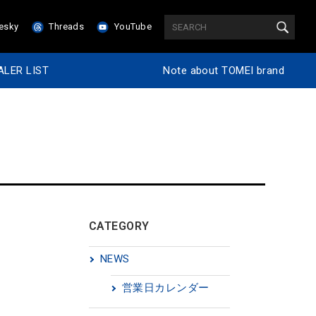
esky
Threads
YouTube
ALER LIST
Note about TOMEI brand
CATEGORY
NEWS
営業日カレンダー